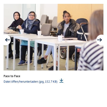
Face to Face
Fa
Datei öffen/herunterladen (jpg, 152.7 KB)
Da