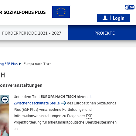
R SOZIALFONDS PLUS
Login
FÖRDERPERIODE 2021 - 2027
PROJEKTE
ng ESF Plus
Europa nach Tisch
CH
ionsveranstaltungen
Unter dem Titel
EUROPA NACH TISCH
bietet
die
Zwischengeschaltete Stelle
des Europäischen Sozialfonds
Plus (ESF Plus) verschiedene Fortbildungs- und
Informationsveranstaltungen zu Fragen der
ESF
-
Projektförderung für arbeitsmarktpolitische Dienstleister:innen
an.